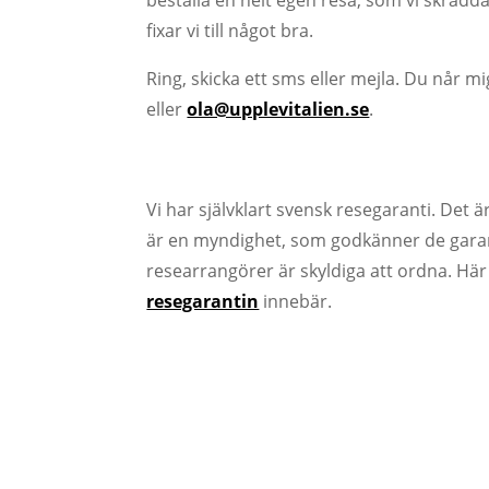
beställa en helt egen resa, som vi skrädda
fixar vi till något bra.
Ring, skicka ett sms eller mejla. Du når mi
eller
ola@upplevitalien.se
.
Svensk resegaranti
Vi har självklart svensk resegaranti. Det
är en myndighet, som godkänner de garan
researrangörer är skyldiga att ordna. Hä
resegarantin
innebär.