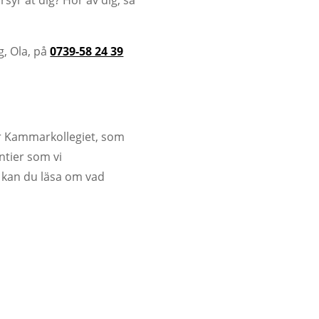
rsyr åt dig? Hör av dig, så
g, Ola, på
0739-58 24 39
 är Kammarkollegiet, som
tier som vi
r kan du läsa om vad