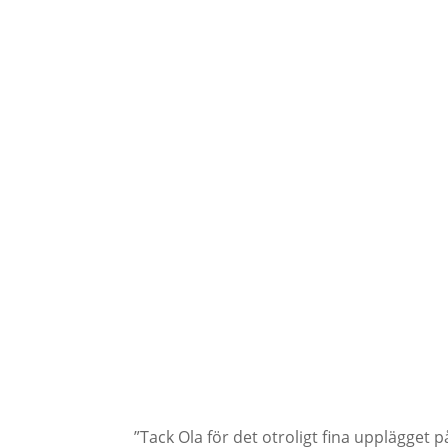
Vad våra kunder säger:
”Tack Ola för det otroligt fina upplägget