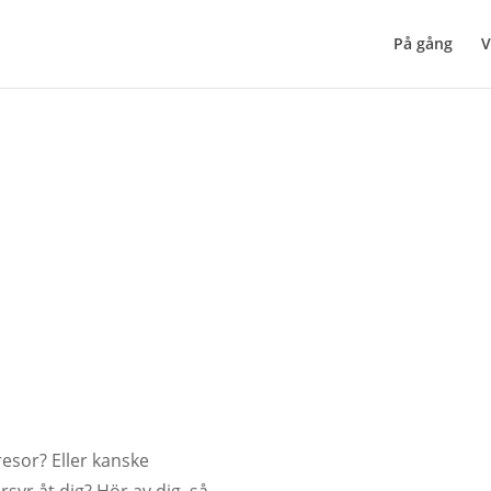
På gång
V
resor? Eller kanske