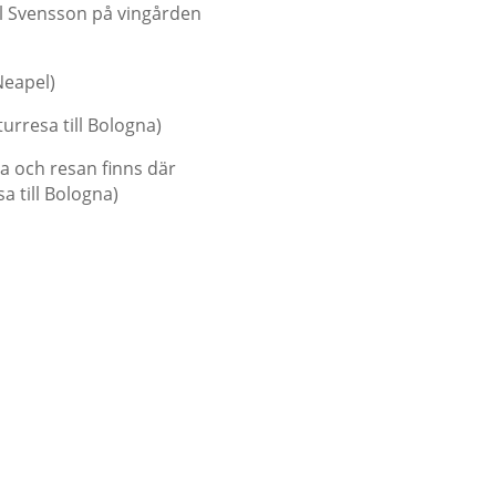
ul Svensson på vingården
Neapel)
turresa till Bologna)
a och resan finns där
sa till Bologna)